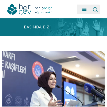
her
ç
ocuğa
e
ğitim
v
akfı
BASINDA BIZ
BASINDA BİZ